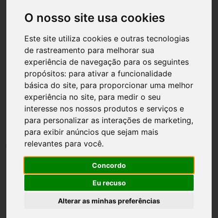
O nosso site usa cookies
Este site utiliza cookies e outras tecnologias
de rastreamento para melhorar sua
Página inicial
Solteiras
experiência de navegação para os seguintes
propósitos:
para ativar a funcionalidade
18 hábitos fundamentais de
básica do site
,
para proporcionar uma melhor
rotina matinal para
experiência no site
,
para medir o seu
interesse nos nossos produtos e serviços e
mulheres solteiras
para personalizar as interações de marketing
,
para exibir anúncios que sejam mais
relevantes para você
.
por
Luh Dantas
•
22 setembro
•
9 min leitura
0
Concordo
Eu recuso
Alterar as minhas preferências