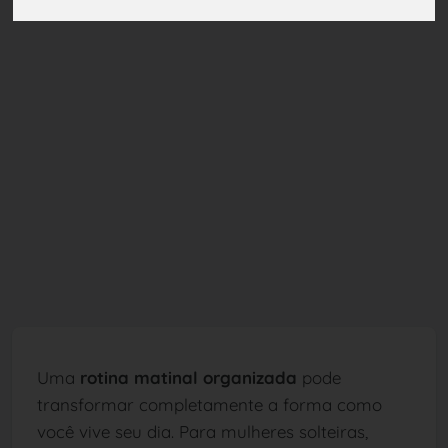
Uma
rotina matinal organizada
pode
transformar completamente a forma como
você vive seu dia. Para mulheres solteiras,