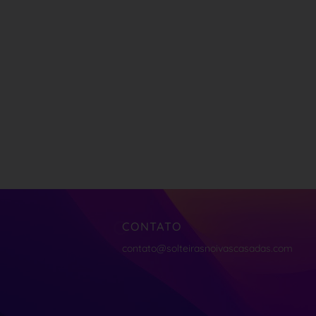
CONTATO
contato@solteirasnoivascasadas.com