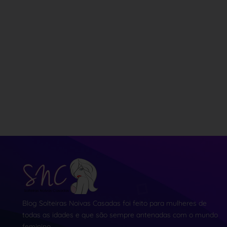
Blog Solteiras Noivas Casadas foi feito para mulheres de
todas as idades e que são sempre antenadas com o mundo
feminino.