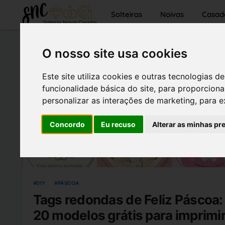
Solteiras
Noivas
Casad
O nosso site usa cookies
Este site utiliza cookies e outras tecnologias
funcionalidade básica do site
,
para proporciona
personalizar as interações de marketing
,
para e
Concordo
Eu recuso
Alterar as minhas pr
DIY
PÁSCOA
Tags redondas de Feliz Páscoa:
20 modelos grátis para imprimi