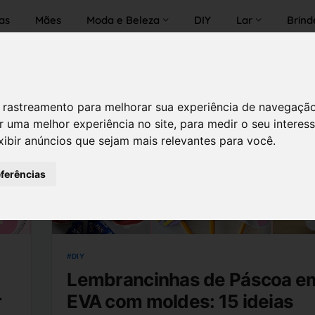
as
Mães
Moda e Beleza
DIY
Lar
Brind
 de rastreamento para melhorar sua experiência de navegaçã
r uma melhor experiência no site
,
para medir o seu interes
xibir anúncios que sejam mais relevantes para você
.
eferências
DIY
Lembrancinhas de Páscoa e
r
EVA com moldes: 15 ideias