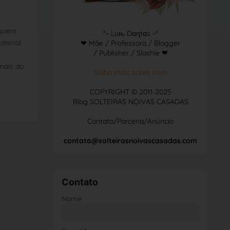
 quem
°~ Luԋ Dɑɳtɑs ~°
aterial
❤ Mãe / Professora / Blogger
/ Publisher / Slashie ❤
mais do
Saiba mais sobre mim
COPYRIGHT © 2011-2025
Blog SOLTEIRAS NOIVAS CASADAS
Contato/Parceria/Anúncio
contato@solteirasnoivascasadas.com
Contato
Nome