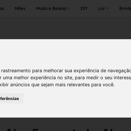
as
Mães
Moda e Beleza
DIY
Lar
Brind
 de rastreamento para melhorar sua experiência de navegaçã
r uma melhor experiência no site
,
para medir o seu interes
xibir anúncios que sejam mais relevantes para você
.
eferências