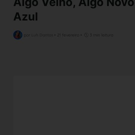
Algo Velho, Algo Novo
Azul
por
Luh Dantas
•
21 fevereiro
•
3 min leitura