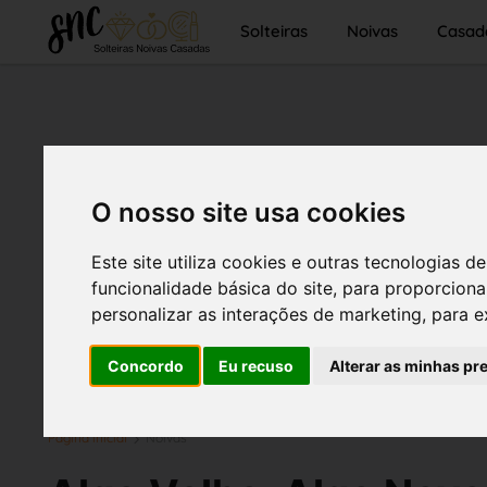
Solteiras
Noivas
Casad
O nosso site usa cookies
Este site utiliza cookies e outras tecnologias
funcionalidade básica do site
,
para proporciona
personalizar as interações de marketing
,
para e
Concordo
Eu recuso
Alterar as minhas pr
Página inicial
Noivas