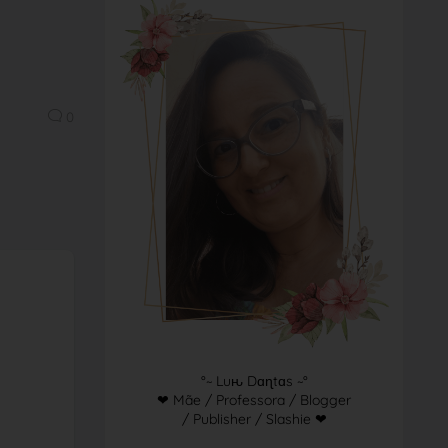
0
°~ Luԋ Dɑɳtɑs ~°
❤ Mãe / Professora / Blogger
/ Publisher / Slashie ❤