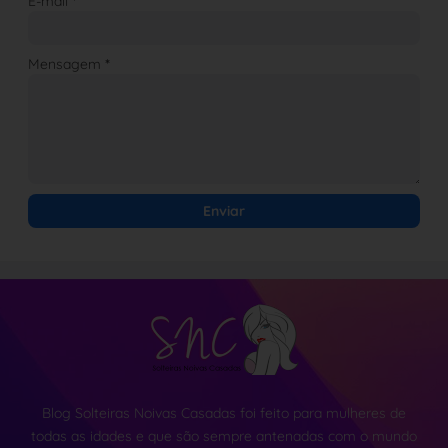
E-mail
*
Mensagem
*
Blog Solteiras Noivas Casadas foi feito para mulheres de
todas as idades e que são sempre antenadas com o mundo