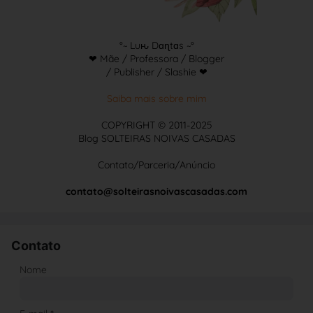
°~ Luԋ Dɑɳtɑs ~°
❤ Mãe / Professora / Blogger
/ Publisher / Slashie ❤
Saiba mais sobre mim
COPYRIGHT © 2011-2025
Blog SOLTEIRAS NOIVAS CASADAS
Contato/Parceria/Anúncio
contato@solteirasnoivascasadas.com
Contato
Nome