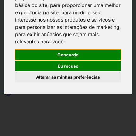
básica do site
,
para proporcionar uma melhor
experiência no site
,
para medir o seu
interesse nos nossos produtos e serviços e
para personalizar as interações de marketing
,
para exibir anúncios que sejam mais
Página inicial
DIY
relevantes para você
.
DIY - Faça Você Mesma:
Concordo
Flor feita com Colheres de
Eu recuso
Plástico
Alterar as minhas preferências
por
Luh Dantas
•
07 março
•
1 min leitura
0