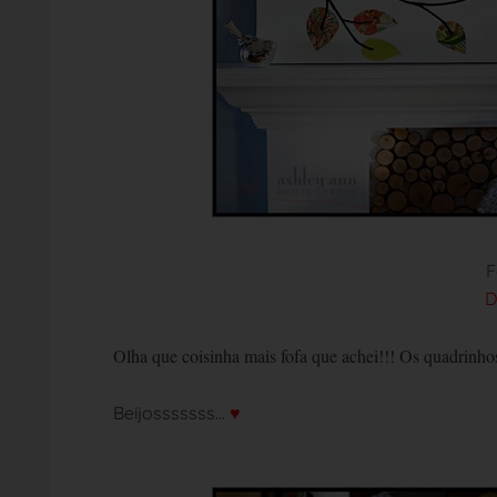
F
D
Olha que coisinha mais fofa que achei!!! Os quadrinhos
Beijosssssss...
♥