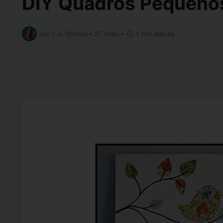
DIY Quadros Pequeno
por
Luh Dantas
•
27 maio
•
1 min leitura