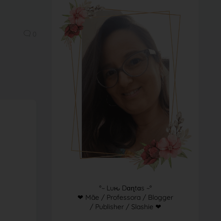
0
°~ Luԋ Dɑɳtɑs ~°
❤ Mãe / Professora / Blogger
/ Publisher / Slashie ❤