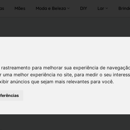
as
Mães
Moda e Beleza
DIY
Lar
Brind
 de rastreamento para melhorar sua experiência de navegaçã
r uma melhor experiência no site
,
para medir o seu interes
xibir anúncios que sejam mais relevantes para você
.
eferências