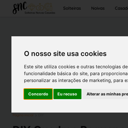
Solteiras
Noivas
Casad
O nosso site usa cookies
Este site utiliza cookies e outras tecnologias
funcionalidade básica do site
,
para proporciona
personalizar as interações de marketing
,
para e
Concordo
Eu recuso
Alterar as minhas pr
Página inicial
DIY