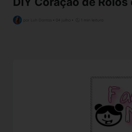
DIY Coração de Rolos 
por
Luh Dantas
•
04 julho
•
1 min leitura