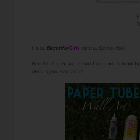
F
D
Hello,
Beautiful
Girls
! rsrsrs... Como vão?
Reciclar é preciso... então trago um Tutorial
decoração. Vamos lá!