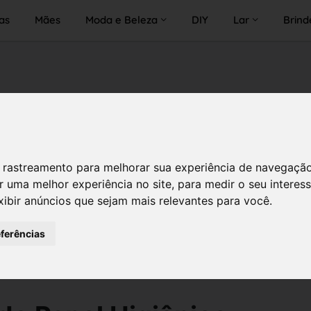
as
Mães
Moda e Beleza
DIY
Lar
Brind
 de rastreamento para melhorar sua experiência de navegaçã
r uma melhor experiência no site
,
para medir o seu interes
xibir anúncios que sejam mais relevantes para você
.
eferências