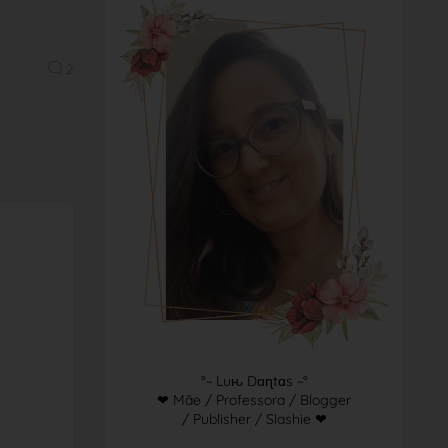
2
°~ Luԋ Dɑɳtɑs ~°
❤ Mãe / Professora / Blogger
/ Publisher / Slashie ❤