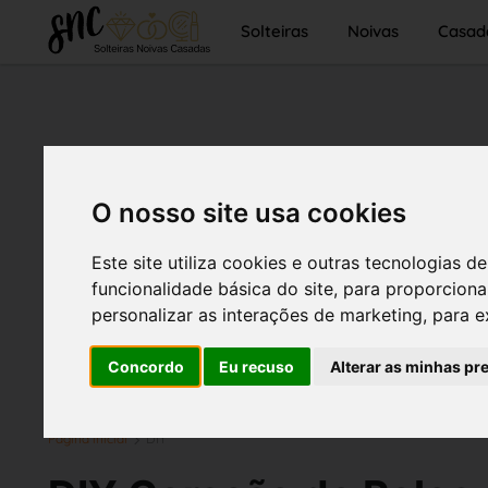
Solteiras
Noivas
Casad
O nosso site usa cookies
Este site utiliza cookies e outras tecnologias
funcionalidade básica do site
,
para proporciona
personalizar as interações de marketing
,
para e
Concordo
Eu recuso
Alterar as minhas pr
Página inicial
DIY