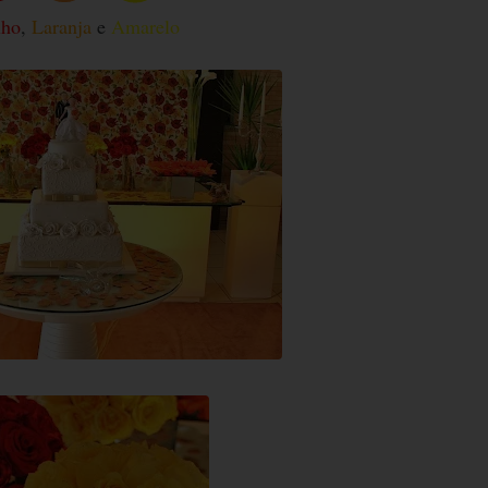
lho
,
Laranja
e
Amarelo