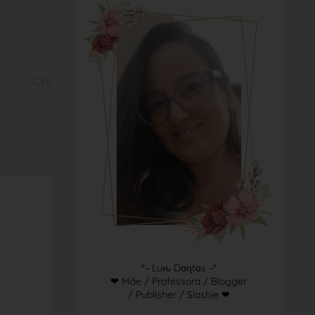
0
°~ Luԋ Dɑɳtɑs ~°
❤ Mãe / Professora / Blogger
/ Publisher / Slashie ❤