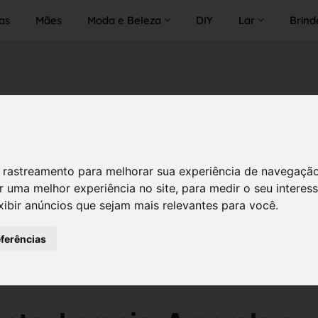
as
Mães
Moda e Beleza
DIY
Lar
Brind
 de rastreamento para melhorar sua experiência de navegaçã
r uma melhor experiência no site
,
para medir o seu interes
xibir anúncios que sejam mais relevantes para você
.
eferências