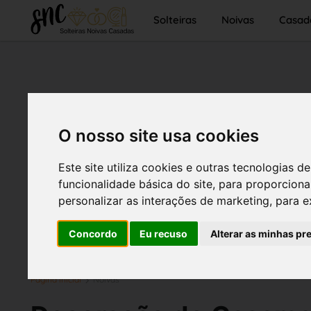
Solteiras
Noivas
Casad
O nosso site usa cookies
Este site utiliza cookies e outras tecnologias
funcionalidade básica do site
,
para proporciona
personalizar as interações de marketing
,
para e
Concordo
Eu recuso
Alterar as minhas pr
Página inicial
Noivas