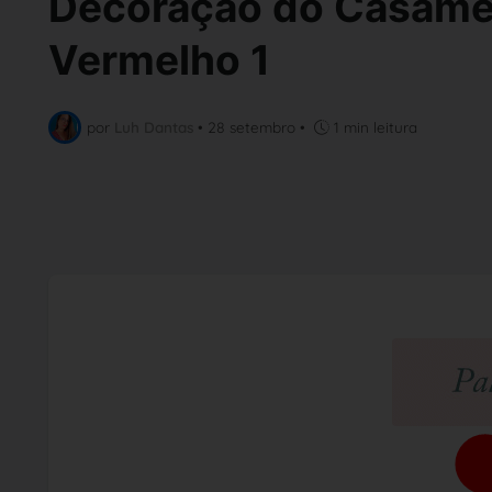
Decoração do Casamen
Vermelho 1
por
Luh Dantas
•
28 setembro
•
1 min leitura