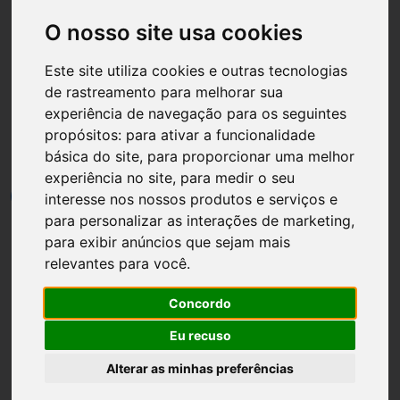
O nosso site usa cookies
Este site utiliza cookies e outras tecnologias
de rastreamento para melhorar sua
Página inicial
Noivas
experiência de navegação para os seguintes
propósitos:
para ativar a funcionalidade
Detalhes da Noiva
básica do site
,
para proporcionar uma melhor
experiência no site
,
para medir o seu
por
Luh Dantas
•
24 dezembro
•
1 min leitura
4
interesse nos nossos produtos e serviços e
para personalizar as interações de marketing
,
para exibir anúncios que sejam mais
relevantes para você
.
Concordo
Eu recuso
Alterar as minhas preferências