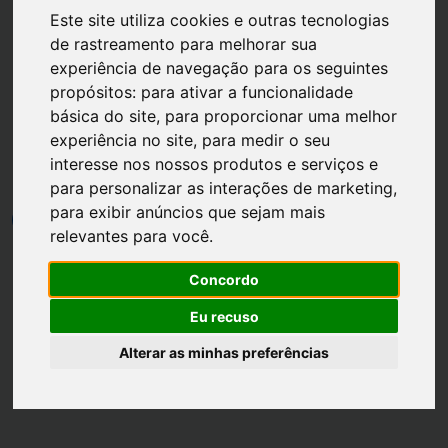
Este site utiliza cookies e outras tecnologias
de rastreamento para melhorar sua
experiência de navegação para os seguintes
propósitos:
para ativar a funcionalidade
básica do site
,
para proporcionar uma melhor
Página inicial
Casa
experiência no site
,
para medir o seu
Eu fiz: Planta da minha Casa
interesse nos nossos produtos e serviços e
para personalizar as interações de marketing
,
para exibir anúncios que sejam mais
por
Luh Dantas
•
26 janeiro
•
1 min leitura
12
relevantes para você
.
Concordo
Eu recuso
Alterar as minhas preferências