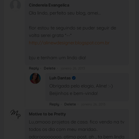
Cinderela Evangelica
Ola lindo, perfeito seu blog, amei...
flor estou te seguindo se puder seguir de
volta serei grata *--*
http://alinewdesigner.blogspot.com.br
bju e tenham um lindo dia!
Reply
Delete
janeiro 26, 2013
Luh Dantas
Obrigada pelo elogio, Aline! :-)
Beijinhos e bem-vinda!
Reply
Delete
janeiro 26, 2013
Motive to be Pretty
Lu,amooo projetos de casa. fico vendo na tv
todos os dia com meu maridao..
adoroooooooo. otimo post. ah , ta bem linda