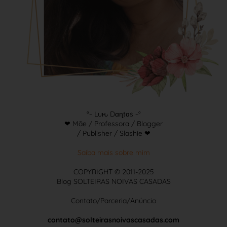
°~ Luԋ Dɑɳtɑs ~°
❤ Mãe / Professora / Blogger
/ Publisher / Slashie ❤
Saiba mais sobre mim
COPYRIGHT © 2011-2025
Blog SOLTEIRAS NOIVAS CASADAS
Contato/Parceria/Anúncio
contato@solteirasnoivascasadas.com