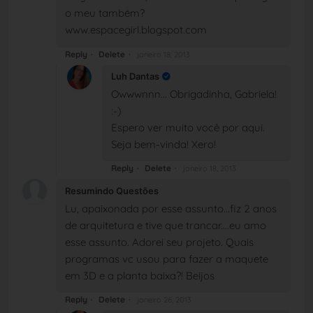
o meu também?
www.espacegirl.blogspot.com
Reply
Delete
janeiro 18, 2013
Luh Dantas
Owwwnnn... Obrigadinha, Gabriela!
:-)
Espero ver muito você por aqui.
Seja bem-vinda! Xero!
Reply
Delete
janeiro 18, 2013
Resumindo Questões
Lu, apaixonada por esse assunto...fiz 2 anos
de arquitetura e tive que trancar....eu amo
esse assunto. Adorei seu projeto. Quais
programas vc usou para fazer a maquete
em 3D e a planta baixa?! Beijos
Reply
Delete
janeiro 26, 2013