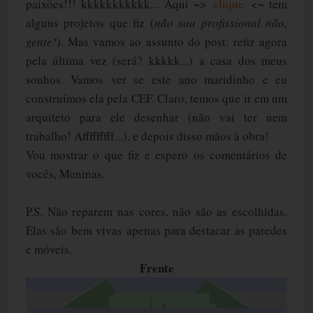
paixões!!! kkkkkkkkkkk... Aqui ~>
clique
<~ tem
alguns projetos que fiz (
não sou profissional não,
gente!
). Mas vamos ao assunto do post: refiz agora
pela última vez (será? kkkkk...) a casa dos meus
sonhos. Vamos ver se este ano maridinho e eu
construímos ela pela CEF. Claro, temos que ir em um
arquiteto para ele desenhar (não vai ter nem
trabalho! Afffffffff...), e depois disso mãos à obra!
Vou mostrar o que fiz e espero os comentários de
vocês, Meninas.
P.S. Não reparem nas cores, não são as escolhidas.
Elas são bem vivas apenas para destacar as paredes
e móveis.
Frente