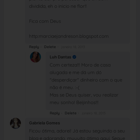
dividida, eh o inicio ne flor!!
Fica com Deus
http:marciaejandreson.blogspot.com
Reply
Delete
janeiro 18, 2013
Luh Dantas
Com certeza!!! Moro de casa
alugada e me dá um dó
"desperdiçar" dinheiro com o que
não é meu. :-(
Mas se Deus quiser, vou realizar
meu sonho! Beijinhos!!!
Reply
Delete
janeiro 18, 2013
Gabriela Gomes
Ficou ótima, adorei! Já estou seguindo o seu
blog e adorando, muuuito ótimo aqui. Segue