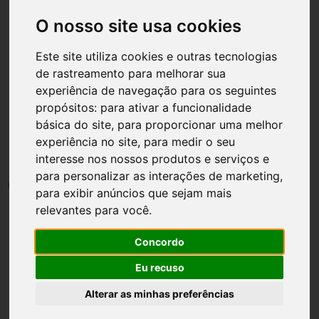
O nosso site usa cookies
Este site utiliza cookies e outras tecnologias
de rastreamento para melhorar sua
Página inicial
Moda
experiência de navegação para os seguintes
propósitos:
para ativar a funcionalidade
Sugestões de Combinação
básica do site
,
para proporcionar uma melhor
de Roupas
experiência no site
,
para medir o seu
interesse nos nossos produtos e serviços e
para personalizar as interações de marketing
,
por
Luh Dantas
•
19 janeiro
•
1 min leitura
4
para exibir anúncios que sejam mais
relevantes para você
.
Concordo
Eu recuso
Alterar as minhas preferências