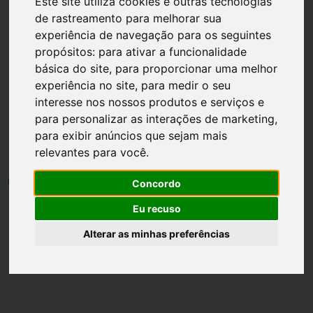
Este site utiliza cookies e outras tecnologias
de rastreamento para melhorar sua
experiência de navegação para os seguintes
propósitos:
para ativar a funcionalidade
básica do site
,
para proporcionar uma melhor
experiência no site
,
para medir o seu
Página inicial
Casa
interesse nos nossos produtos e serviços e
Recebendo Convidados em
para personalizar as interações de marketing
,
para exibir anúncios que sejam mais
Casa
relevantes para você
.
por
Luh Dantas
•
20 fevereiro
•
1 min leitura
8
Concordo
Eu recuso
Alterar as minhas preferências