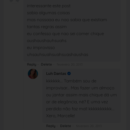
interessante este post
sabia algumas coisas
mas nossaaa eu nao sabia que existiam
tantas regras assim
eu confesso que nao sei comer chique
aushaushauhsuahs
eu improvisso
uhsauhsuahsuahsuashaushas
Reply
Delete
fevereiro 20, 2013
Luh Dantas
kkkkkk... Também sou de
improvisar... Mas fazer um almoço
ou jantar assim mais chique dá um
ar de elegância, né? E uma vez
perdida não faz mal! kkkkkkkkkk...
Xero, Marcelle!
Reply
Delete
fevereiro 20, 2013