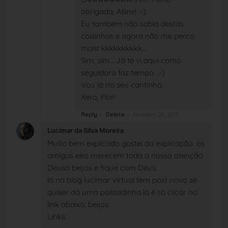
obrigada, Alline! :-)
Eu também não sabia destas
coisinhas e agora não me perco
mais! kkkkkkkkkk...
Sim, sim... Já te vi aqui como
seguidora faz tempo. :-)
Vou lá no seu cantinho.
Xero, Flor!
Reply
Delete
fevereiro 20, 2013
Lucimar da Silva Moreira
Muito bem explicado gostei da explicação, os
amigos eles merecem toda a nossa atenção
Deusa beijos e fique com Deus.
lá no blog lucimar virtual tem post novo se
quiser dá uma passadinha lá é só clicar no
link abaixo, beijos.
Links: