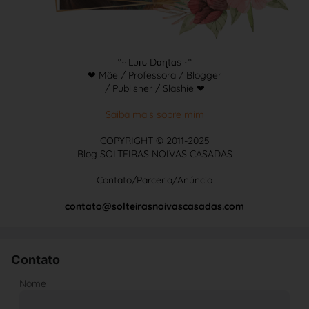
°~ Luԋ Dɑɳtɑs ~°
❤ Mãe / Professora / Blogger
/ Publisher / Slashie ❤
Saiba mais sobre mim
COPYRIGHT © 2011-2025
Blog SOLTEIRAS NOIVAS CASADAS
Contato/Parceria/Anúncio
contato@solteirasnoivascasadas.com
Contato
Nome