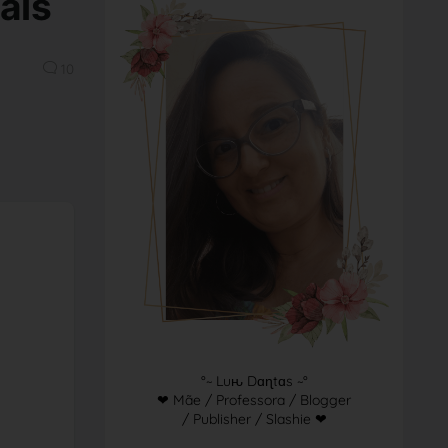
ais
10
°~ Luԋ Dɑɳtɑs ~°
❤ Mãe / Professora / Blogger
/ Publisher / Slashie ❤