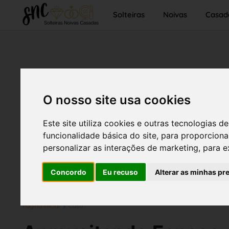
Solteiras
Noivas
Casad
O nosso site usa cookies
Este site utiliza cookies e outras tecnologias
funcionalidade básica do site
,
para proporciona
personalizar as interações de marketing
,
para e
Concordo
Eu recuso
Alterar as minhas pr
Página inicial
Casa