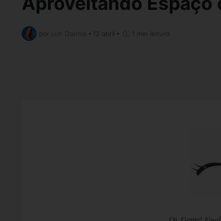
Aproveitando Espaço 
por
Luh Dantas
•
12 abril
•
1 min leitura
Oi, Gente!
Final