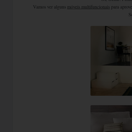
Vamos ver alguns
móveis multifuncionais
para aprove
S