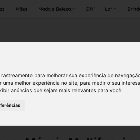
as
Mães
Moda e Beleza
DIY
Lar
Brind
 de rastreamento para melhorar sua experiência de navegaçã
r uma melhor experiência no site
,
para medir o seu interes
xibir anúncios que sejam mais relevantes para você
.
eferências