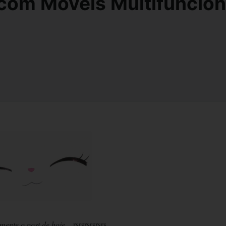
com Móveis Multifuncion
mente o post de hoje...
rsrsrsrsrsrs...