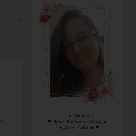
8
e
°~ Luԋ Dɑɳtɑs ~°
em
❤ Mãe / Professora / Blogger
/ Publisher / Slashie ❤