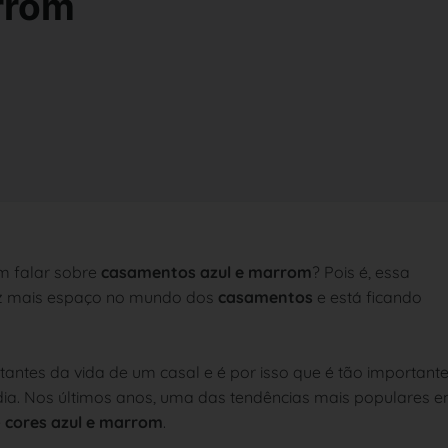
rrom
am falar sobre
casamentos azul e marrom
? Pois é, essa
z mais espaço no mundo dos
casamentos
e está ficando
tes da vida de um casal e é por isso que é tão important
dia. Nos últimos anos, uma das tendências mais populares 
e
cores azul e marrom
.