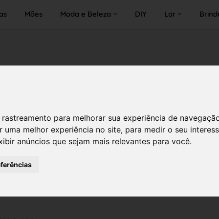
as
Mães
Moda e Beleza
DIY
Lar
Brind
 de rastreamento para melhorar sua experiência de navegaçã
r uma melhor experiência no site
,
para medir o seu interes
xibir anúncios que sejam mais relevantes para você
.
eferências