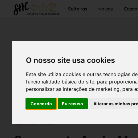
Solteiras
Noivas
Casad
O nosso site usa cookies
Este site utiliza cookies e outras tecnologias
funcionalidade básica do site
,
para proporciona
personalizar as interações de marketing
,
para e
Concordo
Eu recuso
Alterar as minhas pr
Página inicial
Noivas