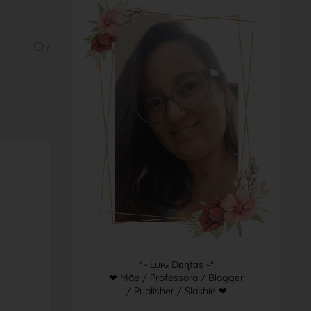
6
°~ Luԋ Dɑɳtɑs ~°
❤ Mãe / Professora / Blogger
/ Publisher / Slashie ❤