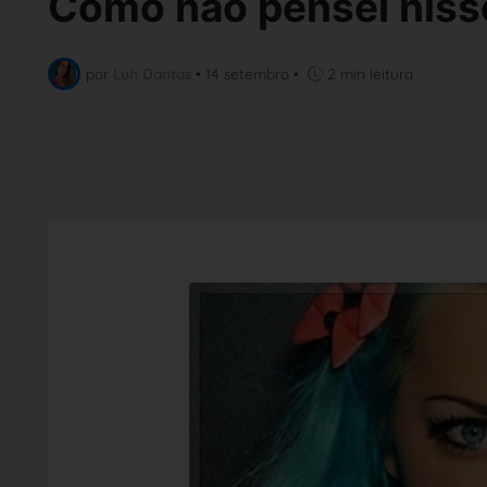
Como não pensei niss
por
Luh Dantas
•
14 setembro
•
2 min leitura