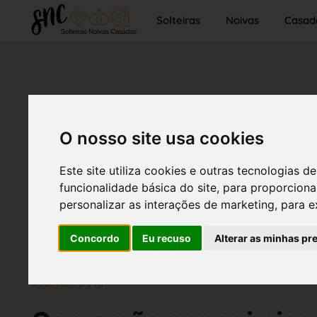
Solteiras
Noivas
Casad
O nosso site usa cookies
Este site utiliza cookies e outras tecnologias
funcionalidade básica do site
,
para proporciona
personalizar as interações de marketing
,
para e
Concordo
Eu recuso
Alterar as minhas pr
Página inicial
DIY