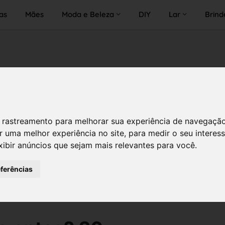
as
Mães
Moda e Beleza
DIY
Lar
Brind
 de rastreamento para melhorar sua experiência de navegaçã
r uma melhor experiência no site
,
para medir o seu interes
xibir anúncios que sejam mais relevantes para você
.
eferências