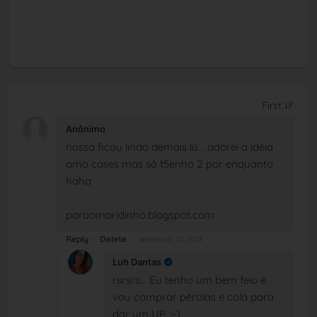
Anônimo
nossa ficou lindo demais lú... adorei a idéia
amo cases mas só t5enho 2 por enquanto
haha
paraomaridinho.blogspot.com
Reply
Delete
setembro 10, 2013
Luh Dantas
rsrsrs... Eu tenho um bem feio e
vou comprar pérolas e cola para
dar um UP. :-)