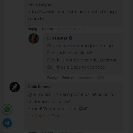
Deus beijos.
http://www.lucimarestreladamanha.blogspo
t.com.br
Reply
Delete
setembro 11, 2013
Luh Dantas
Parece mesmo uma joia, Amiga.
Fica linda e sofisticada.
Fico feliz por ter gostado, Lucimar.
Beijinhos e Deus te abençoe!
Reply
Delete
setembro 11, 2013
Catia Raposo
Que lindeza!!! Amei o post e as idéias para
customizar as cases!
Adorei! Vou tentar fazer! 😍💕
Ca Raposo Blog
Reply
Delete