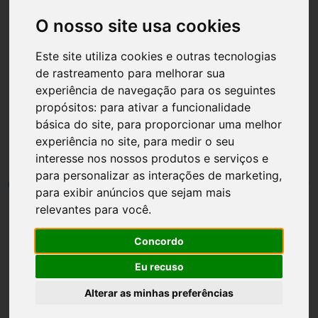
O nosso site usa cookies
Este site utiliza cookies e outras tecnologias
de rastreamento para melhorar sua
Página inicial
DIY
experiência de navegação para os seguintes
propósitos:
para ativar a funcionalidade
DIY Capinha de Pérolas
básica do site
,
para proporcionar uma melhor
para Celular
experiência no site
,
para medir o seu
interesse nos nossos produtos e serviços e
para personalizar as interações de marketing
,
por
Luh Dantas
•
10 setembro
•
1 min leitura
7
para exibir anúncios que sejam mais
relevantes para você
.
Concordo
Eu recuso
Alterar as minhas preferências