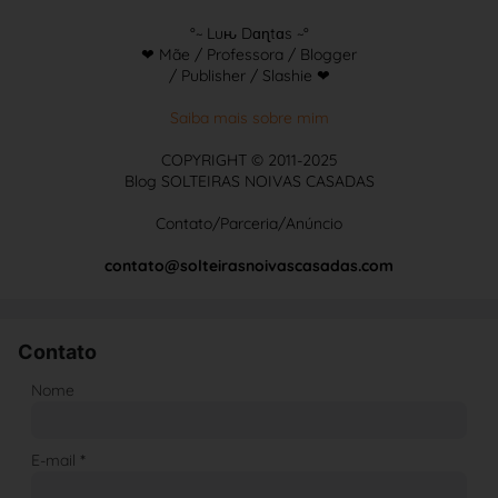
°~ Luԋ Dɑɳtɑs ~°
❤ Mãe / Professora / Blogger
/ Publisher / Slashie ❤
Saiba mais sobre mim
COPYRIGHT © 2011-2025
Blog SOLTEIRAS NOIVAS CASADAS
Contato/Parceria/Anúncio
contato@solteirasnoivascasadas.com
Contato
Nome
E-mail
*