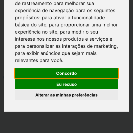
de rastreamento para melhorar sua
experiência de navegação para os seguintes
propósitos:
para ativar a funcionalidade
básica do site
,
para proporcionar uma melhor
experiência no site
,
para medir o seu
Página inicial
Mães
interesse nos nossos produtos e serviços e
para personalizar as interações de marketing
,
Dicas para Cuidar da Beleza
para exibir anúncios que sejam mais
na Gestação
relevantes para você
.
Concordo
por
Luh Dantas
•
30 outubro
•
4 min leitura
2
Eu recuso
Alterar as minhas preferências