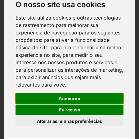
O nosso site usa cookies
Este site utiliza cookies e outras tecnologias
de rastreamento para melhorar sua
experiência de navegação para os seguintes
Página inicial
DIY
propósitos:
para ativar a funcionalidade
básica do site
,
para proporcionar uma melhor
Como não pensei nisso
experiência no site
,
para medir o seu
antes? 23
interesse nos nossos produtos e serviços e
para personalizar as interações de marketing
,
para exibir anúncios que sejam mais
por
Luh Dantas
•
23 novembro
•
1 min leitura
13
relevantes para você
.
Concordo
Eu recuso
Alterar as minhas preferências