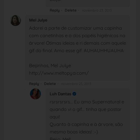
Reply
Delete
novembro 23, 2013
Mel Julye
Adorei a parte de customizar uma capinha
com canetinhas e a dos papéis higiênicos na
árvore! Ótimas ideias e ri demais com aquele
gif do final. Amo esse gif. AUHAUHHUAUHA
Beijinhos, Mel Julye
http://www.meltopya.com/
Reply
Delete
novembro 23, 2013
Luh Dantas
rsrsrsrsrs... Eu amo Supernatural e
quando vi o gif... tinha que postar
aqui!
Quanto à capinha e à árvore, são
mesmo boas ideias! :-)
Beijo, Mel!