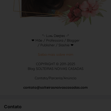
°~ Luԋ Dɑɳtɑs ~°
❤ Mãe / Professora / Blogger
/ Publisher / Slashie ❤
Saiba mais sobre mim
COPYRIGHT © 2011-2025
Blog SOLTEIRAS NOIVAS CASADAS
Contato/Parceria/Anúncio
contato@solteirasnoivascasadas.com
Contato