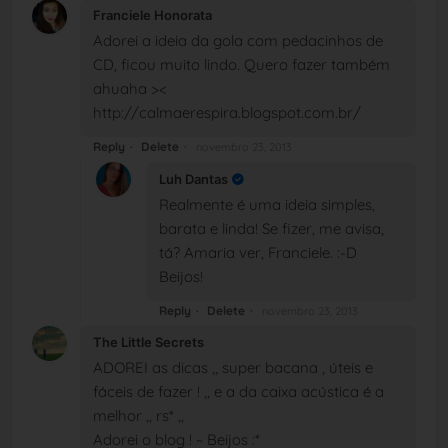
Franciele Honorata
Adorei a ideia da gola com pedacinhos de
CD, ficou muito lindo. Quero fazer também
ahuaha ><
http://calmaerespira.blogspot.com.br/
Reply
Delete
novembro 23, 2013
Luh Dantas
Realmente é uma ideia simples,
barata e linda! Se fizer, me avisa,
tá? Amaria ver, Franciele. :-D
Beijos!
Reply
Delete
novembro 23, 2013
The Little Secrets
ADOREI as dicas ,, super bacana , úteis e
fáceis de fazer ! ,, e a da caixa acústica é a
melhor ,, rs* ,,
Adorei o blog ! ~ Beijos :*