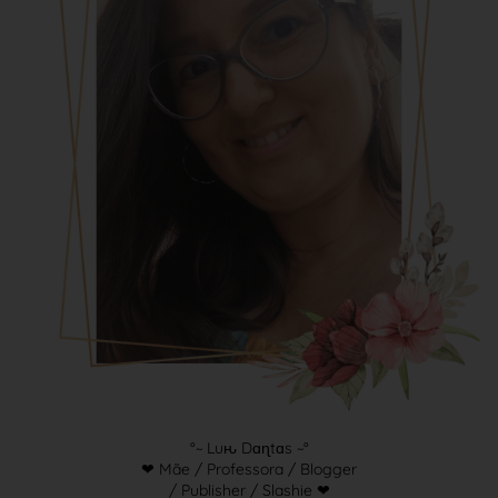
°~ Luԋ Dɑɳtɑs ~°
❤ Mãe / Professora / Blogger
/ Publisher / Slashie ❤