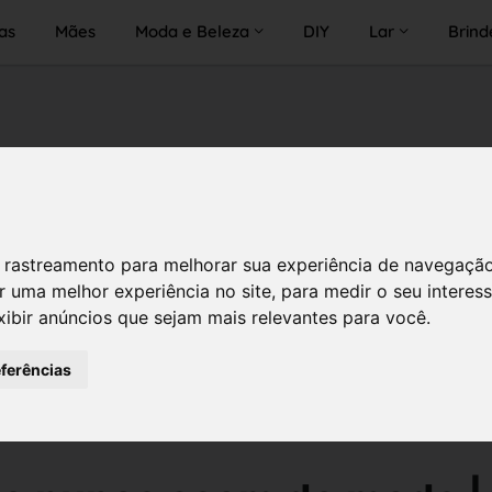
as
Mães
Moda e Beleza
DIY
Lar
Brind
 de rastreamento para melhorar sua experiência de navegaçã
r uma melhor experiência no site
,
para medir o seu interes
xibir anúncios que sejam mais relevantes para você
.
eferências