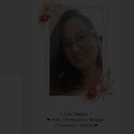
1
°~ Luԋ Dɑɳtɑs ~°
❤ Mãe / Professora / Blogger
/ Publisher / Slashie ❤