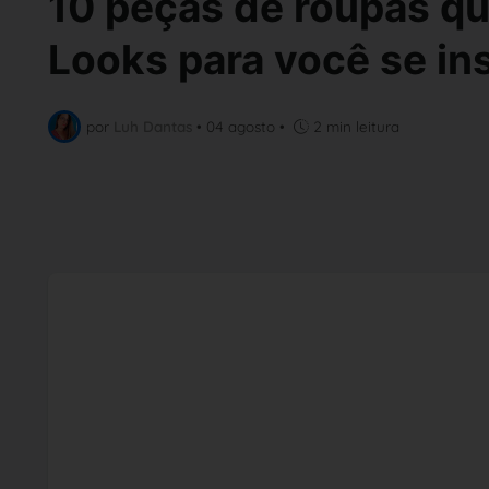
10 peças de roupas q
Looks para você se ins
por
Luh Dantas
•
04 agosto
•
2 min leitura