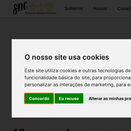
Solteiras
Noivas
Casad
O nosso site usa cookies
Este site utiliza cookies e outras tecnologias
funcionalidade básica do site
,
para proporciona
personalizar as interações de marketing
,
para e
Concordo
Eu recuso
Alterar as minhas pr
Página inicial
Moda