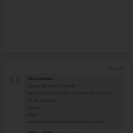
Lilica Lustosa
Ótima dica hein?! Amei! ♡♡
Assim teremos todas as cores de batom!!! :)
Muito bacana!
Beijos
Lílian
www.omundodalilica.blogspot.com.br
Reply
Delete
julho 31, 2016