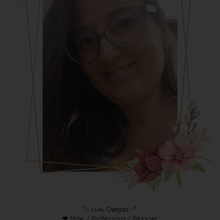
°~ Luԋ Dɑɳtɑs ~°
❤ Mãe / Professora / Blogger