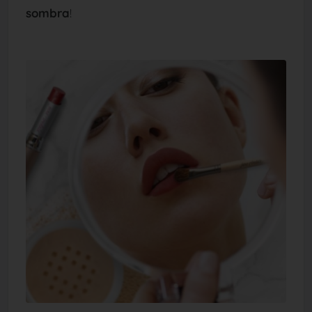
sombra
!