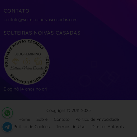
CONTATO
contato@solteirasnoivascasadas.com
SOLTEIRAS NOIVAS CASADAS
Blog há 14 anos no ar!
Copyright © 2011-2025
Home
Sobre
Contato
Política de Privacidade
Política de Cookies
Termos de Uso
Direitos Autorais