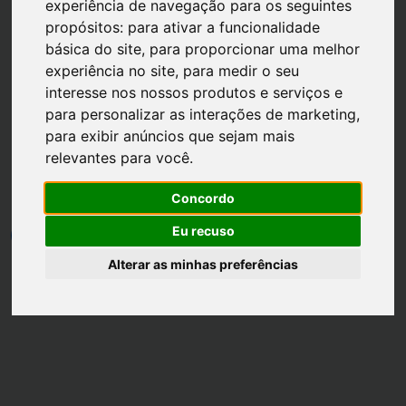
experiência de navegação para os seguintes
propósitos:
para ativar a funcionalidade
básica do site
,
para proporcionar uma melhor
experiência no site
,
para medir o seu
interesse nos nossos produtos e serviços e
Página inicial
Maquiagem
para personalizar as interações de marketing
,
para exibir anúncios que sejam mais
Como fazer batom usando
relevantes para você
.
sombra
Concordo
Eu recuso
por
Luh Dantas
•
31 julho
•
1 min leitura
4
Alterar as minhas preferências