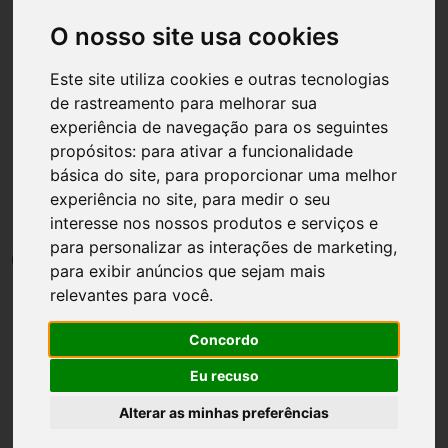
O nosso site usa cookies
Este site utiliza cookies e outras tecnologias
de rastreamento para melhorar sua
Página inicial
Noivas
experiência de navegação para os seguintes
propósitos:
para ativar a funcionalidade
Tendência de Casamento
básica do site
,
para proporcionar uma melhor
Rose Gold
experiência no site
,
para medir o seu
interesse nos nossos produtos e serviços e
para personalizar as interações de marketing
,
por
Luh Dantas
•
21 julho
•
2 min leitura
4
para exibir anúncios que sejam mais
relevantes para você
.
Concordo
Eu recuso
Alterar as minhas preferências