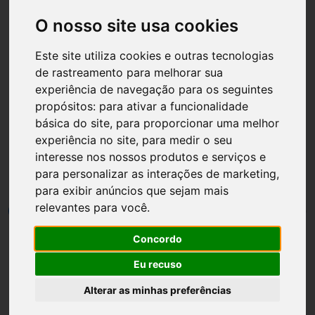
O nosso site usa cookies
Este site utiliza cookies e outras tecnologias
de rastreamento para melhorar sua
Página inicial
Mães
experiência de navegação para os seguintes
propósitos:
para ativar a funcionalidade
Preparativos da festa de
básica do site
,
para proporcionar uma melhor
aniversário tema praia de
experiência no site
,
para medir o seu
interesse nos nossos produtos e serviços e
Lohan
para personalizar as interações de marketing
,
para exibir anúncios que sejam mais
relevantes para você
.
por
Luh Dantas
•
23 novembro
•
5 min leitura
0
Concordo
Eu recuso
Alterar as minhas preferências