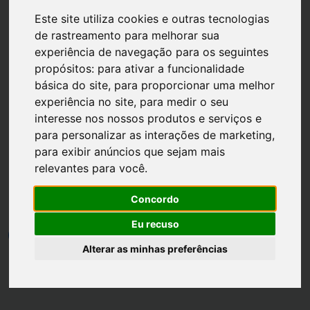
Este site utiliza cookies e outras tecnologias
de rastreamento para melhorar sua
experiência de navegação para os seguintes
propósitos:
para ativar a funcionalidade
básica do site
,
para proporcionar uma melhor
Página inicial
Skincare
experiência no site
,
para medir o seu
Saiba qual é a diferença
interesse nos nossos produtos e serviços e
para personalizar as interações de marketing
,
entre tônico facial, água
para exibir anúncios que sejam mais
micelar, água termal e
relevantes para você
.
demaquilante
Concordo
Eu recuso
por
Luh Dantas
•
30 abril
•
5 min leitura
1
Alterar as minhas preferências