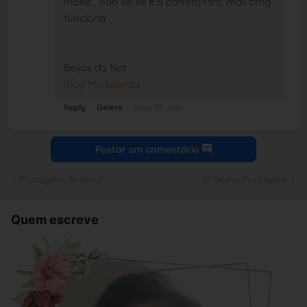
make... nao sei se é o correto rsrs, mas cmg
funciona
Beijos da Nat
Blog Modelando
Reply
Delete
maio 05, 2019
Postar um comentário
Postagem Anterior
Próxima Postagem
Quem escreve