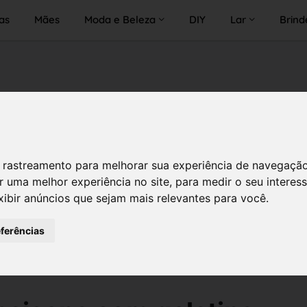
as
Mães
Moda e Beleza
DIY
Lar
Brind
 de rastreamento para melhorar sua experiência de navegaçã
r uma melhor experiência no site
,
para medir o seu interes
xibir anúncios que sejam mais relevantes para você
.
eferências