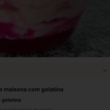
de maisena com gelatina
 gelatina
eu escolhi gelatina de cereja)