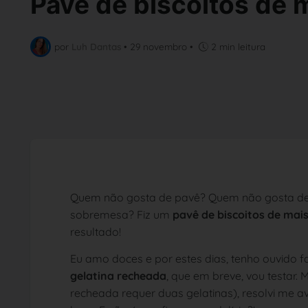
Pavê de biscoitos de 
por
Luh Dantas
•
29 novembro
•
2 min leitura
Quem não gosta de pavê? Quem não gosta de ge
sobremesa? Fiz um
pavê de biscoitos de mai
resultado!
Eu amo doces e por estes dias, tenho ouvido 
gelatina recheada
, que em breve, vou testar.
recheada requer duas gelatinas), resolvi me a