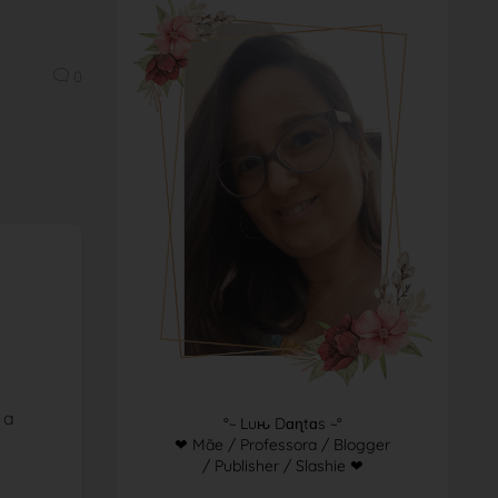
0
 a
°~ Luԋ Dɑɳtɑs ~°
❤ Mãe / Professora / Blogger
/ Publisher / Slashie ❤