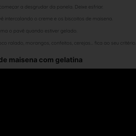
omeçar a desgrudar da panela. Deixe esfriar.
ê intercalando o creme e os biscoitos de maisena.
coma o pavê quando estiver gelado.
ralado, morangos, confeitos, cerejas... fica ao seu critério
de maisena com gelatina