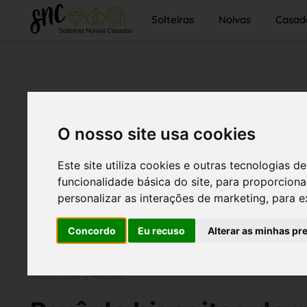
Solteiras
Noivas
Casad
O nosso site usa cookies
Este site utiliza cookies e outras tecnologias
funcionalidade básica do site
,
para proporciona
personalizar as interações de marketing
,
para e
Concordo
Eu recuso
Alterar as minhas pr
Página inicial
Receitas