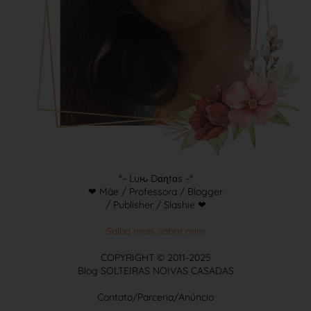
°~ Luԋ Dɑɳtɑs ~°
❤ Mãe / Professora / Blogger
/ Publisher / Slashie ❤
Saiba mais sobre mim
COPYRIGHT © 2011-2025
Blog SOLTEIRAS NOIVAS CASADAS
Contato/Parceria/Anúncio