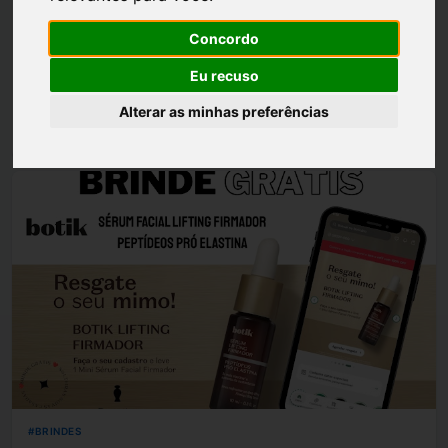
Publicado originalmente em 20 de julho de 2026 pela equipe
Solteiras, Noivas, Casadas O brinde grátis Malbec Eau de
Concordo
Parfum chegou no momento ideal: com a proximidade do
Eu recuso
Dia dos Pais, o Boticário liberou o resgate de uma versão …
Alterar as minhas preferências
Luh Dantas
•
20 julho
BRINDES