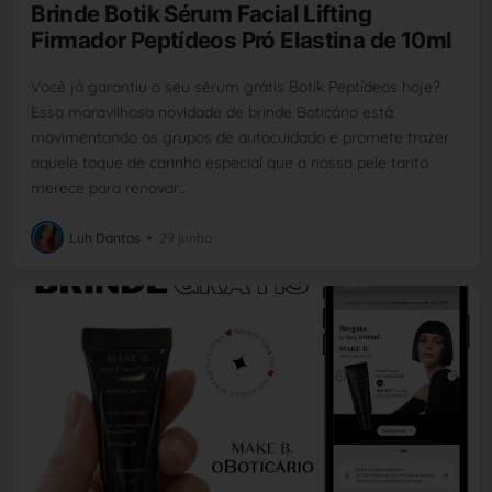
Brinde Botik Sérum Facial Lifting
Firmador Peptídeos Pró Elastina de 10ml
Você já garantiu o seu sérum grátis Botik Peptídeos hoje?
Essa maravilhosa novidade de brinde Boticário está
movimentando os grupos de autocuidado e promete trazer
aquele toque de carinho especial que a nossa pele tanto
merece para renovar…
Luh Dantas
•
29 junho