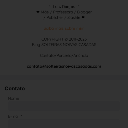
°~ Luԋ Dɑɳtɑs ~°
❤ Mãe / Professora / Blogger
/ Publisher / Slashie ❤
Saiba mais sobre mim
COPYRIGHT © 2011-2025
Blog SOLTEIRAS NOIVAS CASADAS
Contato/Parceria/Anúncio
contato@solteirasnoivascasadas.com
Contato
Nome
E-mail
*