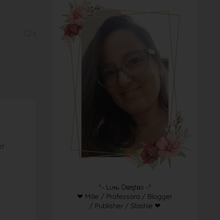
5
a
er
°~ Luԋ Dɑɳtɑs ~°
❤ Mãe / Professora / Blogger
/ Publisher / Slashie ❤