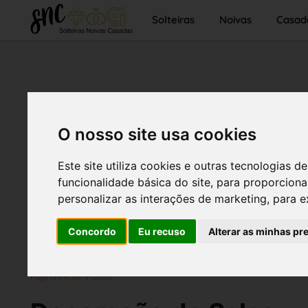
Solteiras
Noivas
Casad
O nosso site usa cookies
Este site utiliza cookies e outras tecnologias
funcionalidade básica do site
,
para proporciona
personalizar as interações de marketing
,
para e
Concordo
Eu recuso
Alterar as minhas pr
Página inicial
Casa