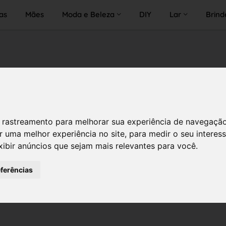
as
Mães
Moda e Beleza
DIY
Lar
Brind
 de rastreamento para melhorar sua experiência de navegaçã
r uma melhor experiência no site
,
para medir o seu interes
xibir anúncios que sejam mais relevantes para você
.
eferências