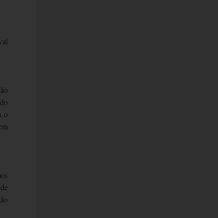
vai
não
ido
a o
nem
mos
 de
ção