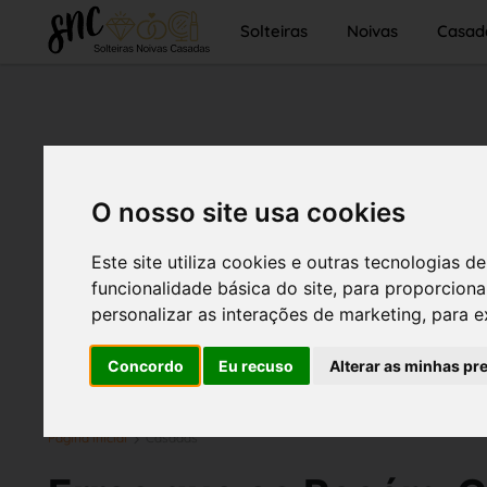
Solteiras
Noivas
Casad
O nosso site usa cookies
Este site utiliza cookies e outras tecnologias
funcionalidade básica do site
,
para proporciona
personalizar as interações de marketing
,
para e
Concordo
Eu recuso
Alterar as minhas pr
Página inicial
Casadas