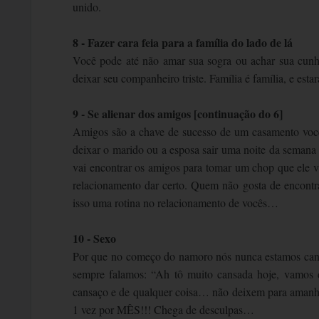
unido.
8 - Fazer cara feia para a família do lado de lá
Você pode até não amar sua sogra ou achar sua cunha
deixar seu companheiro triste. Família é família, e es
9 - Se alienar dos amigos [continuação do 6]
Amigos são a chave de sucesso de um casamento vocês
deixar o marido ou a esposa sair uma noite da seman
vai encontrar os amigos para tomar um chop que ele
relacionamento dar certo. Quem não gosta de encon
isso uma rotina no relacionamento de vocês…
10 - Sexo
Por que no começo do namoro nós nunca estamos cans
sempre falamos: “Ah tô muito cansada hoje, vam
cansaço e de qualquer coisa… não deixem para amanhã
1 vez por MÊS!!! Chega de desculpas…