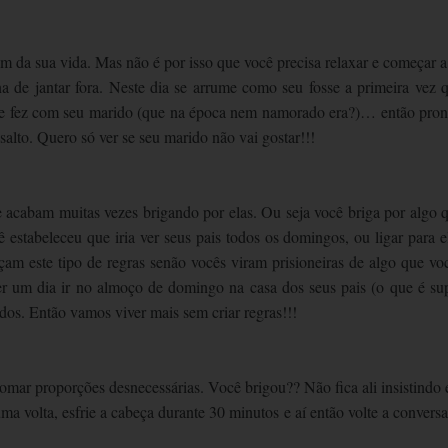
 da sua vida. Mas não é por isso que você precisa relaxar e começar a
 de jantar fora. Neste dia se arrume como seu fosse a primeira vez 
que fez com seu marido (que na época nem namorado era?)… então pron
lto. Quero só ver se seu marido não vai gostar!!!
 e acabam muitas vezes brigando por elas. Ou seja você briga por algo 
tabeleceu que iria ver seus pais todos os domingos, ou ligar para e
m este tipo de regras senão vocês viram prisioneiras de algo que vo
r um dia ir no almoço de domingo na casa dos seus pais (o que é su
os. Então vamos viver mais sem criar regras!!!
tomar proporções desnecessárias. Você brigou?? Não fica ali insistindo
 volta, esfrie a cabeça durante 30 minutos e aí então volte a conversa