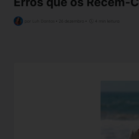
Erros que os Recém-
por
Luh Dantas
•
26 dezembro
•
4 min leitura