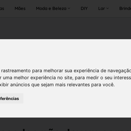
as
Mães
Moda e Beleza
DIY
Lar
Brind
 de rastreamento para melhorar sua experiência de navegaçã
r uma melhor experiência no site
,
para medir o seu interes
xibir anúncios que sejam mais relevantes para você
.
eferências