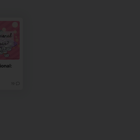
ional:
19