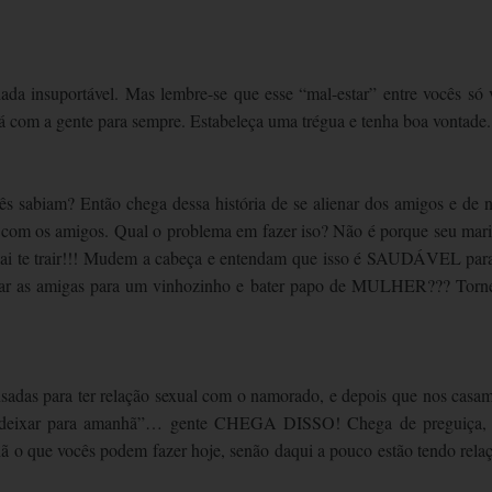
da insuportável. Mas lembre-se que esse “mal-estar” entre vocês só 
tará com a gente para sempre. Estabeleça uma trégua e tenha boa vontade.
 sabiam? Então chega dessa história de se alienar dos amigos e de 
a com os amigos. Qual o problema em fazer iso? Não é porque seu mar
 vai te trair!!! Mudem a cabeça e entendam que isso é SAUDÁVEL par
trar as amigas para um vinhozinho e bater papo de MULHER??? Tor
adas para ter relação sexual com o namorado, e depois que nos casa
os deixar para amanhã”… gente CHEGA DISSO! Chega de preguiça,
 o que vocês podem fazer hoje, senão daqui a pouco estão tendo rela