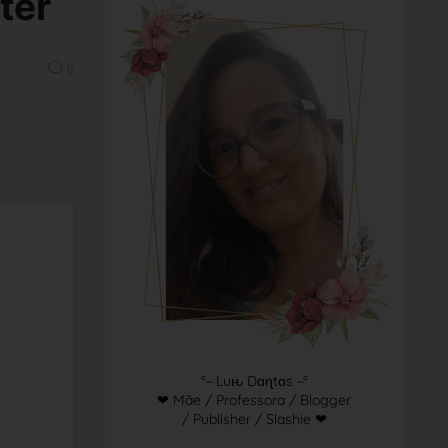
ter
8
°~ Luԋ Dɑɳtɑs ~°
❤ Mãe / Professora / Blogger
/ Publisher / Slashie ❤