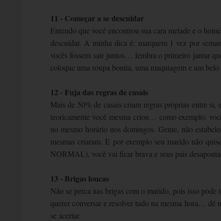
11 - Começar a se descuidar
Entendo que você encontrou sua cara metade e o homem
descuidar. A minha dica é: marquem 1 vez por semana
vocês fossem sair juntos… lembra o primeiro jantar 
coloque uma roupa bonita, uma maquiagem e um belo sa
12 - Fuja das regras de casais
Mais de 50% de casais criam regras próprias entre si,
teoricamente você mesma criou… como exemplo: você es
no mesmo horário nos domingos. Gente, não estabeleça
mesmas criaram. E por exemplo seu marido não quise
NORMAL), você vai ficar brava e seus pais desapontad
13 - Brigas loucas
Não se perca nas brigas com o marido, pois isso pode 
querer conversar e resolver tudo na mesma hora… dê uma
se acertar.