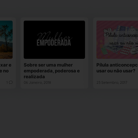
xar e
Sobre ser uma mulher
Pílula anticoncepc
e no
empoderada, poderosa e
usar ou não usar?
realizada
1
06 Janeiro, 2018
23 Setembro, 2017