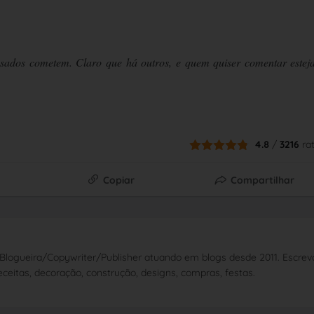
asados cometem. Claro que há outros, e quem quiser comentar estej
4.8
/
3216
ra
Copiar
Compartilhar
Blogueira/Copywriter/Publisher atuando em blogs desde 2011. Escrev
ceitas, decoração, construção, designs, compras, festas.