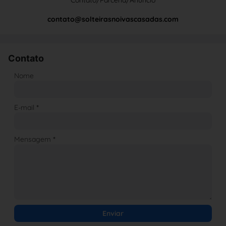
Contato/Parceria/Anúncio
contato@solteirasnoivascasadas.com
Contato
Nome
E-mail
*
Mensagem
*