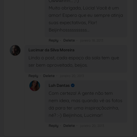
Owwwnnn... ;-)
Muito obrigada, Lúcia! Você é um
amor! Espero que eu sempre atinja
suas expectativas, Flor!
Beijinhossssssssss...
Reply
Delete
janeiro 18, 2013
Lucimar da Silva Moreira
Lindo o post, cada espaço da sala tem que
ser bem aproveitado, beijos.
Reply
Delete
janeiro 20, 2013
Luh Dantas
Com certeza! A gente não tem
nem ideia, mas quando vê as fotos
dá para ter uma inspiraçãozinha,
né? :-) Beijinhos, Lucimar!
Reply
Delete
janeiro 20, 2013