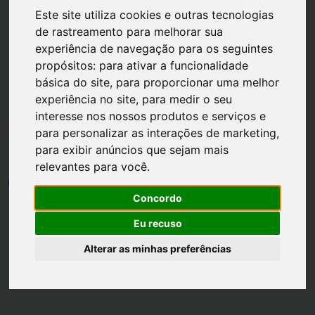
Este site utiliza cookies e outras tecnologias
de rastreamento para melhorar sua
experiência de navegação para os seguintes
propósitos:
para ativar a funcionalidade
básica do site
,
para proporcionar uma melhor
Página inicial
Casa
experiência no site
,
para medir o seu
Aproveitando o Espaço da
interesse nos nossos produtos e serviços e
para personalizar as interações de marketing
,
Casa
para exibir anúncios que sejam mais
relevantes para você
.
por
Luh Dantas
•
18 janeiro
•
1 min leitura
4
Concordo
Eu recuso
Alterar as minhas preferências