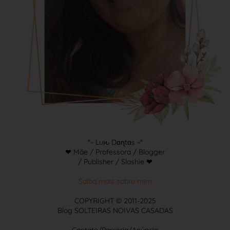
°~ Luԋ Dɑɳtɑs ~°
❤ Mãe / Professora / Blogger
/ Publisher / Slashie ❤
Saiba mais sobre mim
COPYRIGHT © 2011-2025
Blog SOLTEIRAS NOIVAS CASADAS