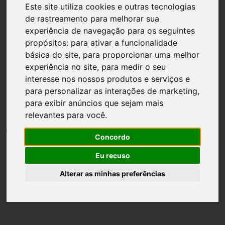
Este site utiliza cookies e outras tecnologias
de rastreamento para melhorar sua
experiência de navegação para os seguintes
propósitos:
para ativar a funcionalidade
básica do site
,
para proporcionar uma melhor
Página inicial
Casa
experiência no site
,
para medir o seu
interesse nos nossos produtos e serviços e
Aproveitando o Espaço da
para personalizar as interações de marketing
,
Cozinha
para exibir anúncios que sejam mais
relevantes para você
.
por
Luh Dantas
•
18 janeiro
•
1 min leitura
4
Concordo
Eu recuso
Alterar as minhas preferências