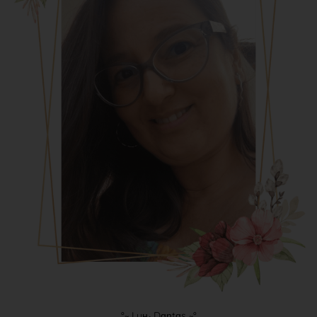
°~ Luԋ Dɑɳtɑs ~°