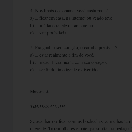
4- Nos finais de semana, você costuma...?
a) ... ficar em casa, na internet ou vendo tevê.
b) ... ir à lanchonete ou ao cinema.
c) ... sair pra balada.
5- Pra ganhar seu coração, o carinha precisa...?
a) ... estar realmente a fim de você.
b) ... mexer literalmente com seu coração.
c) ... ser lindo, inteligente e divertido.
Maioria A
TIMIDEZ AGUDA
Se acanhar ou ficar com as bochechas vermelhas tem
diferente. Trocar olhares e bater papo não tira pedaço.