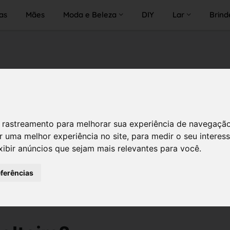
as
Mães
Moda e Beleza
DIY
Lar
Brind
 de rastreamento para melhorar sua experiência de navegaçã
r uma melhor experiência no site
,
para medir o seu interes
xibir anúncios que sejam mais relevantes para você
.
eferências