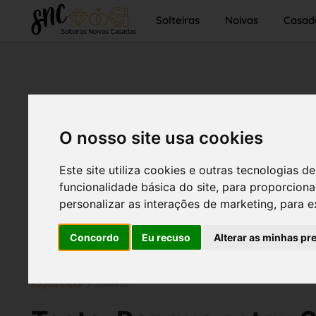
Solteiras
Noivas
Casad
O nosso site usa cookies
Este site utiliza cookies e outras tecnologias
funcionalidade básica do site
,
para proporciona
personalizar as interações de marketing
,
para e
Concordo
Eu recuso
Alterar as minhas pr
Página inicial
Solteiras