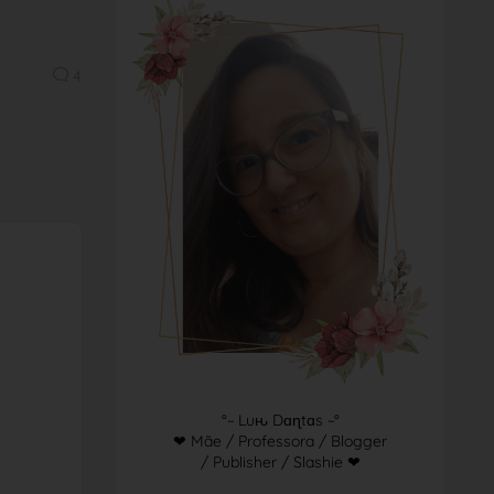
4
°~ Luԋ Dɑɳtɑs ~°
❤ Mãe / Professora / Blogger
/ Publisher / Slashie ❤