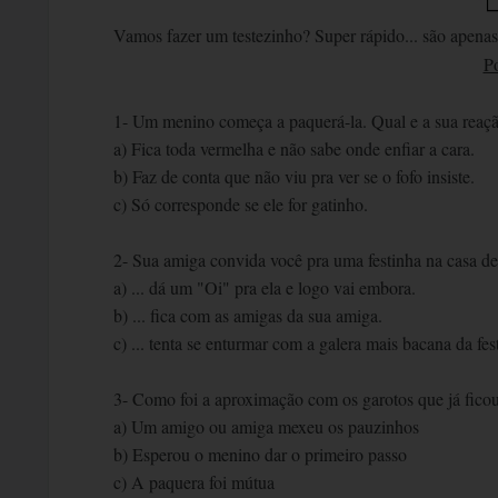
Vamos fazer um testezinho? Super rápido... são apenas
Po
1- Um menino começa a paquerá-la. Qual e a sua reaç
a) Fica toda vermelha e não sabe onde enfiar a cara.
b) Faz de conta que não viu pra ver se o fofo insiste.
c) Só corresponde se ele for gatinho.
2- Sua amiga convida você pra uma festinha na casa d
a) ... dá um "Oi" pra ela e logo vai embora.
b) ... fica com as amigas da sua amiga.
c) ... tenta se enturmar com a galera mais bacana da fes
3- Como foi a aproximação com os garotos que já fico
a) Um amigo ou amiga mexeu os pauzinhos
b) Esperou o menino dar o primeiro passo
c) A paquera foi mútua