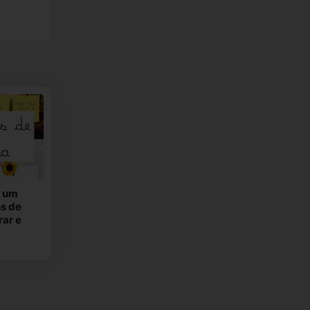
m um
s de
rar e