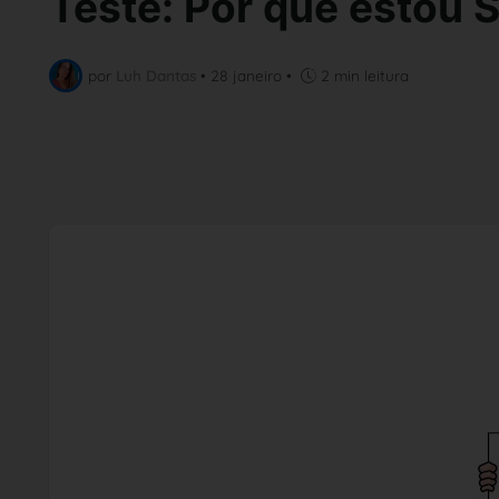
Teste: Por que estou S
por
Luh Dantas
•
28 janeiro
•
2 min leitura