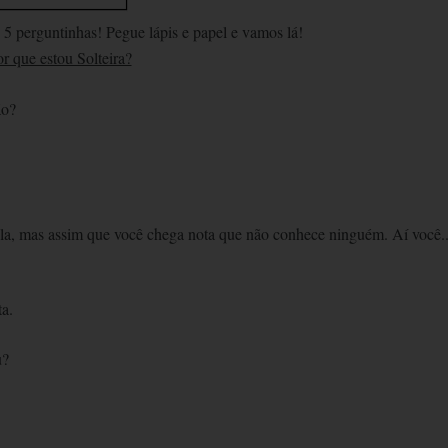
 5 perguntinhas! Pegue lápis e papel e vamos lá!
r que estou Solteira?
ão?
ela, mas assim que você chega nota que não conhece ninguém. Aí você..
ta.
u?