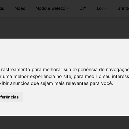
as
Mães
Moda e Beleza
DIY
Lar
Brind
 de rastreamento para melhorar sua experiência de navegaçã
r uma melhor experiência no site
,
para medir o seu interes
xibir anúncios que sejam mais relevantes para você
.
eferências