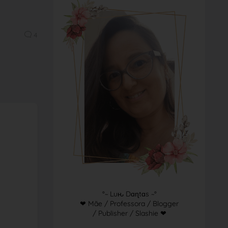
4
°~ Luԋ Dɑɳtɑs ~°
❤ Mãe / Professora / Blogger
/ Publisher / Slashie ❤