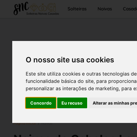
Solteiras
Noivas
Casad
O nosso site usa cookies
Este site utiliza cookies e outras tecnologias
funcionalidade básica do site
,
para proporciona
personalizar as interações de marketing
,
para e
Concordo
Eu recuso
Alterar as minhas pr
Página inicial
Noivas