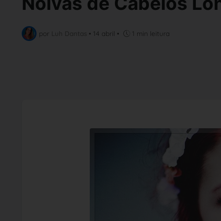
Noivas de Cabelos Lo
por
Luh Dantas
•
14 abril
•
1 min leitura