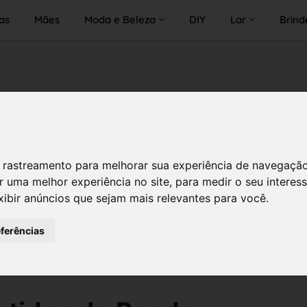
as
Mães
Moda e Beleza
DIY
Lar
Brind
 de rastreamento para melhorar sua experiência de navegaçã
r uma melhor experiência no site
,
para medir o seu interes
xibir anúncios que sejam mais relevantes para você
.
eferências