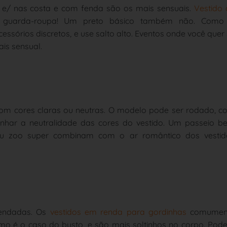
 e/ nas costa e com fenda são os mais sensuais.
Vestido 
 guarda-roupa! Um preto básico também não. Como
cessórios discretos, e use salto alto. Eventos onde você quer
is sensual.
om cores claras ou neutras. O modelo pode ser rodado, c
nhar a neutralidade das cores do vestido. Um passeio b
ou zoo super combinam com o ar romântico dos vestid
rendadas.
Os
vestidos em renda para gordinhas
comumen
omo é
o caso do busto, e são mais soltinhos no corpo. Po