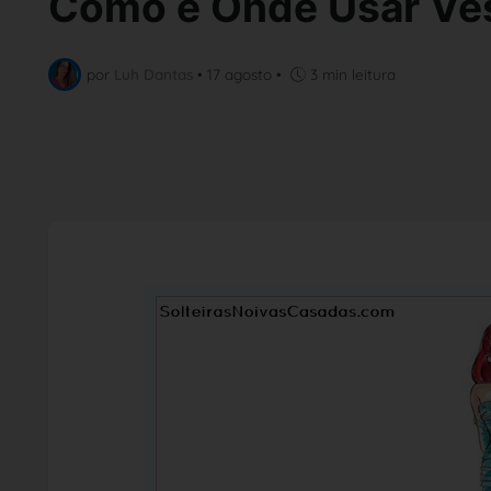
Como e Onde Usar Ves
por
Luh Dantas
•
17 agosto
•
3 min leitura