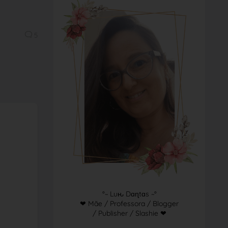
5
°~ Luԋ Dɑɳtɑs ~°
❤ Mãe / Professora / Blogger
/ Publisher / Slashie ❤