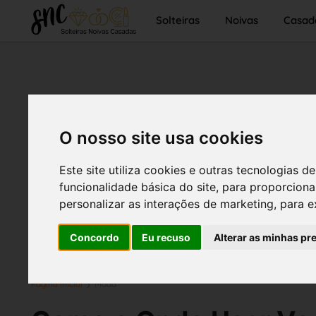
Solteiras
Noivas
Casad
O nosso site usa cookies
Este site utiliza cookies e outras tecnologias
funcionalidade básica do site
,
para proporciona
personalizar as interações de marketing
,
para e
Concordo
Eu recuso
Alterar as minhas pr
Página inicial
Moda