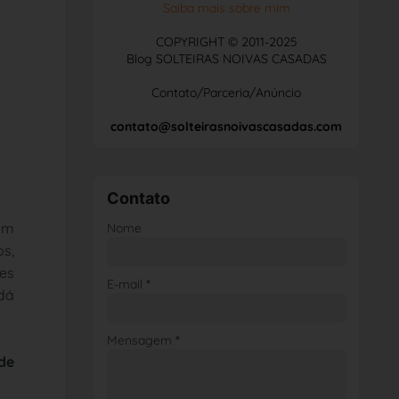
Saiba mais sobre mim
COPYRIGHT © 2011-2025
Blog SOLTEIRAS NOIVAS CASADAS
Contato/Parceria/Anúncio
contato@solteirasnoivascasadas.com
Contato
 em
Nome
os,
ões
E-mail
*
 dá
Mensagem
*
de