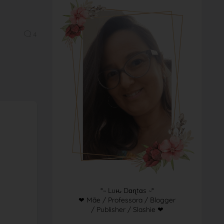
4
°~ Luԋ Dɑɳtɑs ~°
❤ Mãe / Professora / Blogger
/ Publisher / Slashie ❤