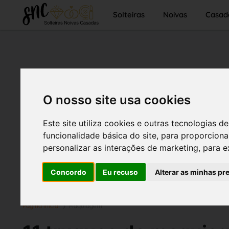
Solteiras
Noivas
Casad
O nosso site usa cookies
Este site utiliza cookies e outras tecnologias
funcionalidade básica do site
,
para proporciona
personalizar as interações de marketing
,
para e
Concordo
Eu recuso
Alterar as minhas pr
Página inicial
Maquiagem