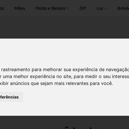
as
Mães
Moda e Beleza
DIY
Lar
Brind
 de rastreamento para melhorar sua experiência de navegaçã
r uma melhor experiência no site
,
para medir o seu interes
xibir anúncios que sejam mais relevantes para você
.
eferências