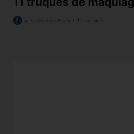
11 truques de maquiag
por
Luh Dantas
•
09 julho
•
1 min leitura