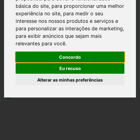
básica do site
,
para proporcionar uma melhor
experiência no site
,
para medir o seu
interesse nos nossos produtos e serviços e
para personalizar as interações de marketing
,
para exibir anúncios que sejam mais
Página inicial
Noivas
relevantes para você
.
Por que as Madrinhas de
Concordo
Casamento usam a mesma
Eu recuso
cor?
Alterar as minhas preferências
por
Luh Dantas
•
07 maio
•
1 min leitura
0