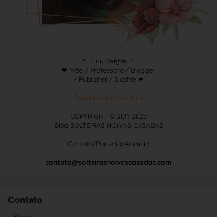
°~ Luԋ Dɑɳtɑs ~°
❤ Mãe / Professora / Blogger
/ Publisher / Slashie ❤
Saiba mais sobre mim
COPYRIGHT © 2011-2025
Blog SOLTEIRAS NOIVAS CASADAS
Contato/Parceria/Anúncio
contato@solteirasnoivascasadas.com
Contato
Nome