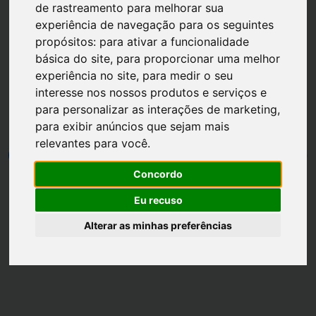
de rastreamento para melhorar sua
experiência de navegação para os seguintes
propósitos:
para ativar a funcionalidade
básica do site
,
para proporcionar uma melhor
experiência no site
,
para medir o seu
Página inicial
Unhas
interesse nos nossos produtos e serviços e
para personalizar as interações de marketing
,
Tendências de Unhas 2017
para exibir anúncios que sejam mais
relevantes para você
.
por
Luh Dantas
•
28 setembro
•
2 min leitura
0
Concordo
Eu recuso
Alterar as minhas preferências