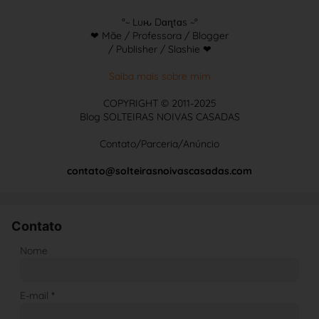
°~ Luԋ Dɑɳtɑs ~°
❤ Mãe / Professora / Blogger
/ Publisher / Slashie ❤
Saiba mais sobre mim
COPYRIGHT © 2011-2025
Blog SOLTEIRAS NOIVAS CASADAS
Contato/Parceria/Anúncio
contato@solteirasnoivascasadas.com
Contato
Nome
E-mail
*