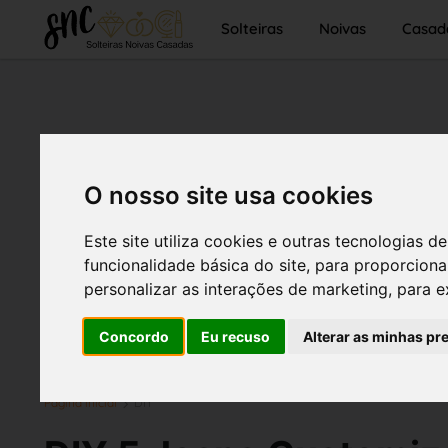
Solteiras
Noivas
Casad
O nosso site usa cookies
Este site utiliza cookies e outras tecnologias
funcionalidade básica do site
,
para proporciona
personalizar as interações de marketing
,
para e
Concordo
Eu recuso
Alterar as minhas pr
Página inicial
DIY