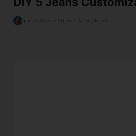
DIY 5 Jeans Customi
por
Luh Dantas
•
30 julho
•
2 min leitura