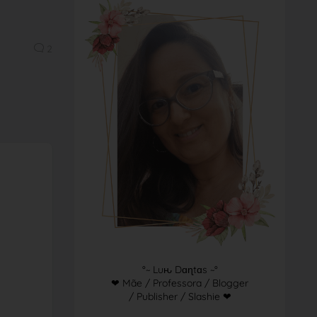
2
°~ Luԋ Dɑɳtɑs ~°
❤ Mãe / Professora / Blogger
/ Publisher / Slashie ❤