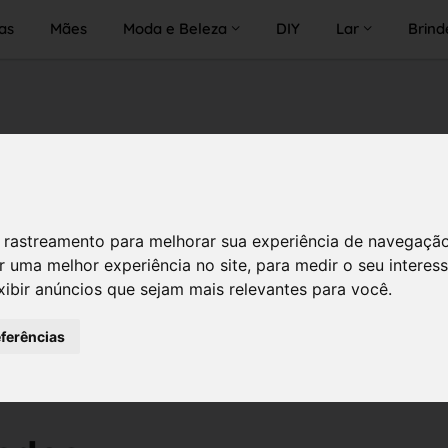
as
Mães
Moda e Beleza
DIY
Lar
Brind
 de rastreamento para melhorar sua experiência de navegaçã
r uma melhor experiência no site
,
para medir o seu interes
xibir anúncios que sejam mais relevantes para você
.
eferências