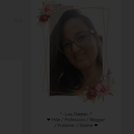
2
°~ Luԋ Dɑɳtɑs ~°
❤ Mãe / Professora / Blogger
/ Publisher / Slashie ❤