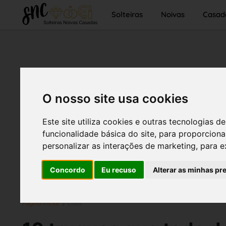
Solteiras
Noivas
Casad
O nosso site usa cookies
Este site utiliza cookies e outras tecnologias
funcionalidade básica do site
,
para proporciona
personalizar as interações de marketing
,
para e
Concordo
Eu recuso
Alterar as minhas pr
Página inicial
Casa