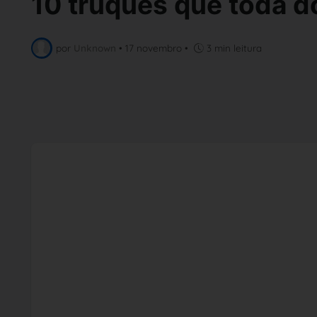
10 truques que toda d
por
Unknown
•
17 novembro
•
3 min leitura