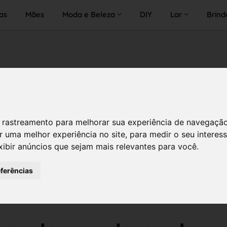
as
Mães
Moda e Beleza
DIY
Lar
Brind
 de rastreamento para melhorar sua experiência de navegaçã
r uma melhor experiência no site
,
para medir o seu interes
xibir anúncios que sejam mais relevantes para você
.
eferências