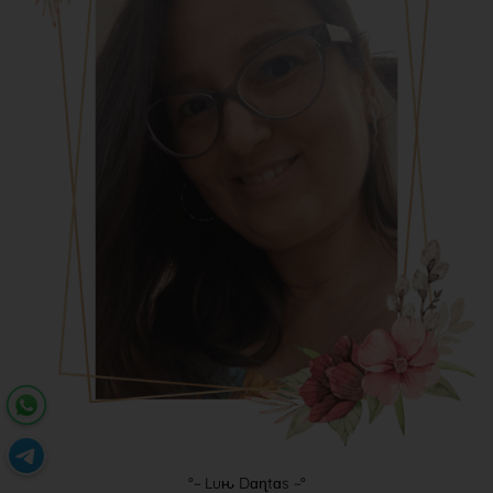
°~ Luԋ Dɑɳtɑs ~°