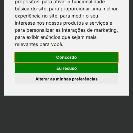
propósitos:
para ativar a funcionalidade
básica do site
,
para proporcionar uma melhor
experiência no site
,
para medir o seu
interesse nos nossos produtos e serviços e
para personalizar as interações de marketing
,
Página inicial
Carnaval
para exibir anúncios que sejam mais
relevantes para você
.
Tiara de Carnaval
Concordo
por
Savannah Piske
•
25 fevereiro
•
1 min leitura
0
Eu recuso
Alterar as minhas preferências