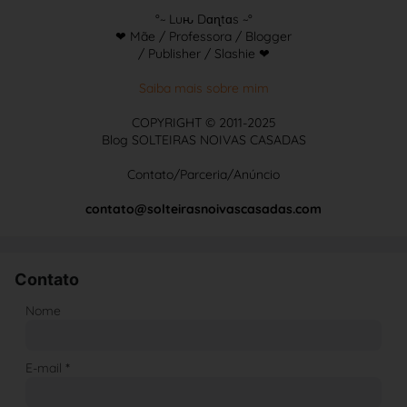
°~ Luԋ Dɑɳtɑs ~°
❤ Mãe / Professora / Blogger
/ Publisher / Slashie ❤
Saiba mais sobre mim
COPYRIGHT © 2011-2025
Blog SOLTEIRAS NOIVAS CASADAS
Contato/Parceria/Anúncio
contato@solteirasnoivascasadas.com
Contato
Nome
E-mail
*