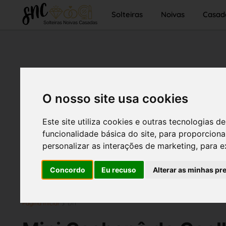
Solteiras
Noivas
Casad
O nosso site usa cookies
Este site utiliza cookies e outras tecnologias
funcionalidade básica do site
,
para proporciona
personalizar as interações de marketing
,
para e
Concordo
Eu recuso
Alterar as minhas pr
Página inicial
DIY