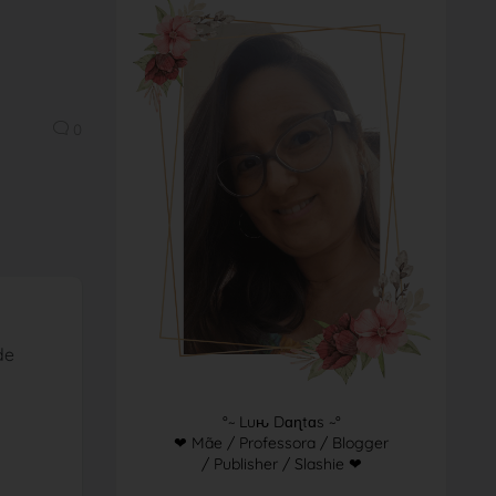
0
de
°~ Luԋ Dɑɳtɑs ~°
❤ Mãe / Professora / Blogger
/ Publisher / Slashie ❤