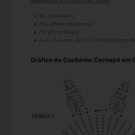
Abreviações dos Pontos de Crochê
:
P.a. (Ponto Alto)
P.b.x. (Ponto Baixíssimo)
P.b. (Ponto Baixo)
Aum. (Aumento de 2 p.b. em cada ponto d
Gráfico do Coelhinho Cachepô em 