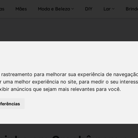
as
Mães
Moda e Beleza
DIY
Lar
Brind
 de rastreamento para melhorar sua experiência de navegaçã
r uma melhor experiência no site
,
para medir o seu interes
xibir anúncios que sejam mais relevantes para você
.
eferências