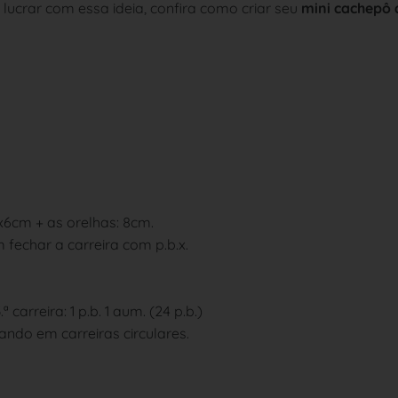
ucrar com essa ideia, confira como criar seu
mini cachepô 
x6cm + as orelhas: 8cm.
 fechar a carreira com p.b.x.
ª carreira: 1 p.b. 1 aum. (24 p.b.)
ando em carreiras circulares.