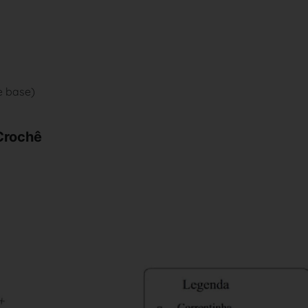
e base)
Crochê