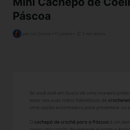
Mini Cachepô de Coel
Páscoa
por
Luh Dantas
•
17 janeiro
•
3 min leitura
Se você está em busca de uma maneira prátic
estar nas suas mãos habilidosas de
crochetei
uma opção encantadora para presentear ou at
O
cachepô de crochê para a Páscoa
é um item
como uma opção de presente durante a époc