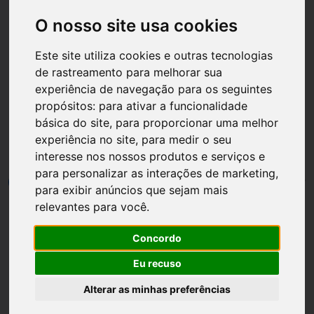
O nosso site usa cookies
Este site utiliza cookies e outras tecnologias
de rastreamento para melhorar sua
Página inicial
Brindes
experiência de navegação para os seguintes
propósitos:
para ativar a funcionalidade
Produto grátis O Boticário
básica do site
,
para proporcionar uma melhor
promoção Amigo Secreto
experiência no site
,
para medir o seu
interesse nos nossos produtos e serviços e
para personalizar as interações de marketing
,
por
Luh Dantas
•
01 dezembro
•
6 min leitura
7
para exibir anúncios que sejam mais
relevantes para você
.
Concordo
Eu recuso
Alterar as minhas preferências