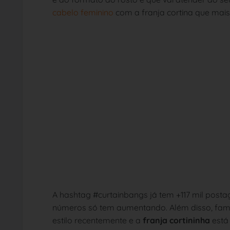
cabelo feminino
com a franja cortina que mais
A hashtag #curtainbangs já tem +117 mil posta
números só tem aumentando. Além disso, fa
estilo recentemente e a
franja cortininha
está