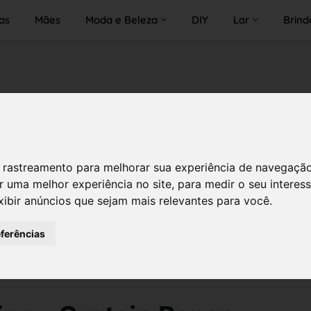
as
Mães
Moda e Beleza
DIY
Lar
Brind
 de rastreamento para melhorar sua experiência de navegaçã
r uma melhor experiência no site
,
para medir o seu interes
xibir anúncios que sejam mais relevantes para você
.
eferências