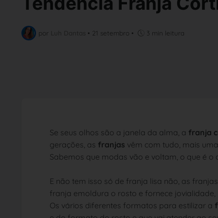
Tendência Franja Cort
por
Luh Dantas
•
21 setembro
•
3 min leitura
Se seus olhos são a janela da alma, a
franja 
gerações, as
franjas
vêm com tudo, mais uma 
Sabemos que modas vão e voltam, o que é o
E não tem isso só de franja lisa não, as fra
franja emoldura o rosto e fornece jovialidade
Os vários diferentes formatos para estilizar a
e do formato do rosto e que vai atender ao se