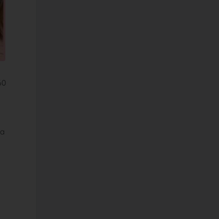
60
ma