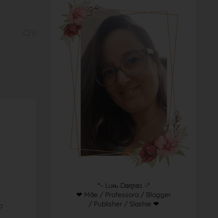
0
A
°~ Luԋ Dɑɳtɑs ~°
❤ Mãe / Professora / Blogger
/ Publisher / Slashie ❤
o