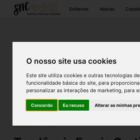
Solteiras
Noivas
Casad
O nosso site usa cookies
Este site utiliza cookies e outras tecnologias
funcionalidade básica do site
,
para proporciona
personalizar as interações de marketing
,
para e
Concordo
Eu recuso
Alterar as minhas pr
Página inicial
Cabelos